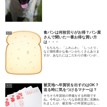
食パンは何枚切りがお得？パン屋
生活
さんで聞いた一番お得な買い方
は・・・
「もちもち」「ふわふわ」「しっとり」
など個性豊かな食パンがたくさんありま
すが、あなたにはこだわりの食パンがあ
りますか？食パンは、４枚切り、５枚切
り、６枚切りが主流となっていますが、
いったい何枚切りが一番お得なのかな、
と思ったことはありません...
被災地へ年賀状を出すのはOK？
生活
送る時に気をつけるマナーは？
そろそろ年賀状の準備をする時期です
ね。今年はいろいろな自然災害に見舞わ
れましたが、被災地への年賀状は出して