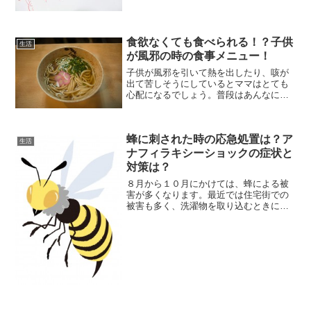
もいいのでしょうか？「めでたくない！
不謹慎だ」と気分を害してしまうのでは
ないかと心配になります。私の周りにも
被災した方がいるので、気に...
食欲なくても食べられる！？子供
生活
が風邪の時の食事メニュー！
子供が風邪を引いて熱を出したり、咳が
出て苦しそうにしているとママはとても
心配になるでしょう。普段はあんなによ
く食べるのに、熱のせいか、もう丸一日
満足に食事をしていないけど、大丈夫な
のかな。熱がある時には子供の抵抗力も
蜂に刺された時の応急処置は？ア
弱ってしまい、食欲がなく...
生活
ナフィラキシーショックの症状と
対策は？
８月から１０月にかけては、蜂による被
害が多くなります。最近では住宅街での
被害も多く、洗濯物を取り込むときに刺
されるケースもあります。もし蜂に刺さ
れたときはどうすればいいのか、アナフ
ィラキシーショックの症状と対策につい
て紹介します。