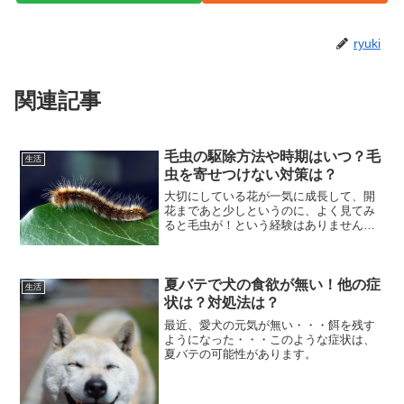
ryuki
関連記事
毛虫の駆除方法や時期はいつ？毛
生活
虫を寄せつけない対策は？
大切にしている花が一気に成長して、開
花まであと少しというのに、よく見てみ
ると毛虫が！という経験はありません
か？あの何とも言えない色や、チクチク
とした姿、くねくねした動きをを見るだ
けでぞっとしてしまいますね。いつどこ
からやってくるか分からない...
夏バテで犬の食欲が無い！他の症
生活
状は？対処法は？
最近、愛犬の元気が無い・・・餌を残す
ようになった・・・このような症状は、
夏バテの可能性があります。