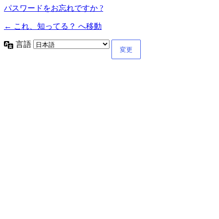
パスワードをお忘れですか ?
← これ、知ってる？ へ移動
言語