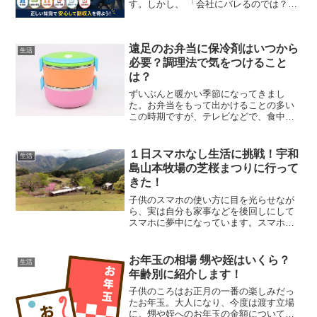
す。しかし、 「会社にバレるのでは？」
「副業禁止だけど大丈夫？」 「住民税や
確定申告はどうなる？」と不安に感じて
いる方も多いでしょう。実際、新聞配達
遠足のお弁当に保冷剤はいつから
の副業が会社に知ら...
生活
必要？調理法で気をつけること
は？
ずいぶんと暖かい季節になってきまし
た。お弁当をもって出かけることの多い
この時期ですが、テレビなどで、食中毒
やノロウイルスの情報を聞くと、お弁当
の温度管理は大丈夫かな？と心配になり
ますね。そこで気になるのが、お弁当の
１日スマホなし生活に挑戦！宇和
生活
保冷剤はいつから使用すれば...
島山本牧場の芝桜まつりに行って
きた！
子供のスマホの使い方に目を光らせなが
ら、実は自分も家事などを後回しにして
スマホに夢中になっています。スマホは
便利すぎて、何だか少し不安になること
がありませんか？子供が何時間もスマホ
を見ていたり、ゲームにはまっていたり
お年玉の相場 甥や姪はいくら？
生活
すると大丈夫かなと心配に...
年齢別に紹介します！
子供のころはお正月の一番の楽しみだっ
たお年玉。大人になり、今度は渡す立場
に。甥や姪へのお年玉の金額について、