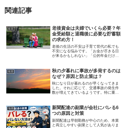
関連記事
老後資金は夫婦でいくら必要？年
生活
金受給額と退職後に必要な貯蓄額
の求め方！
老後の生活の不安は子育て世代の私でも
不安になる悩みです。「お金が尽きる日
が来るかもしれない」「公的年金だけで
は足りないかも」など毎日不安に悩まさ
れることのないように老後の資金はしっ
かりと準備しておきたいものですね。し
秋の夕暮れに事故が多発するのは
生活
かし各家庭によって生活水...
なぜ？原因と防止策は？
秋になり日が暮れるのが早くなってきま
した。それに応じて、交通事故の発生件
数が増えてきているようです。特に重大
な死亡事故は、夕暮れ時に集中していま
す。秋の夕暮れに事故が起こりやすい原
因と防止するために運転中に気を付ける
新聞配達の副業が会社にバレる6
生活
ことを紹介します。
つの原因と対策
新聞配達は早朝勤務が中心のため、本業
と両立しやすい副業として人気がありま