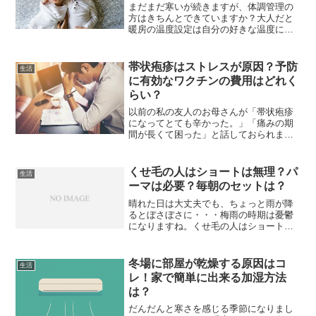
まだまだ寒いが続きますが、体調管理の
方はきちんとできていますか？大人だと
暖房の温度設定は自分の好きな温度に設
定することができますが、赤ちゃんの場
合はどれくらいの温度設定にすればいい
のかと悩みますね。また夜間の暖房はど
帯状疱疹はストレスが原因？予防
生活
うすればいいのかも気にな...
に有効なワクチンの費用はどれく
らい？
以前の私の友人のお母さんが「帯状疱疹
になってとても辛かった。」「痛みの期
間が長くて困った」と話しておられまし
た。始めはチクチクと痛みを感じていま
したが、仕事も忙しくなかなか病院へ行
けなかったそうです。それから、ブツブ
くせ毛の人はショートは無理？パ
生活
ツと水泡が広がってきて、...
ーマは必要？毎朝のセットは？
晴れた日は大丈夫でも、ちょっと雨が降
るとぼさぼさに・・・梅雨の時期は憂鬱
になりますね。くせ毛の人はショートに
すると、くせがひどくなると言われま
す。でもいろいろなヘアスタイルを楽し
みたいですよね。いくつかのポイントに
冬場に部屋が乾燥する原因はコ
生活
気を付ければ、くせ毛の人で...
レ！家で簡単に出来る加湿方法
は？
だんだんと寒さを感じる季節になりまし