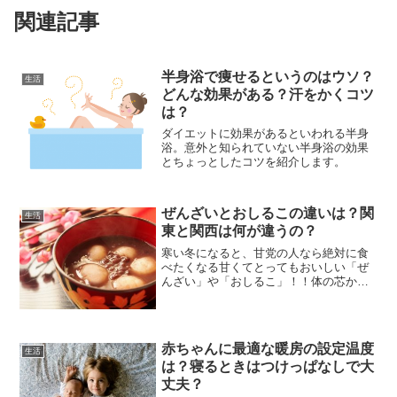
関連記事
半身浴で痩せるというのはウソ？
生活
どんな効果がある？汗をかくコツ
は？
ダイエットに効果があるといわれる半身
浴。意外と知られていない半身浴の効果
とちょっとしたコツを紹介します。
ぜんざいとおしるこの違いは？関
生活
東と関西は何が違うの？
寒い冬になると、甘党の人なら絶対に食
べたくなる甘くてとってもおいしい「ぜ
んざい」や「おしるこ」！！体の芯から
温まるし、お餅を入れれば子供達も大喜
びです。でも、「ぜんざい」と「おしる
こ」の違いって何なの？と思ったことは
ありませんか？「ぜんざい...
赤ちゃんに最適な暖房の設定温度
生活
は？寝るときはつけっぱなしで大
丈夫？