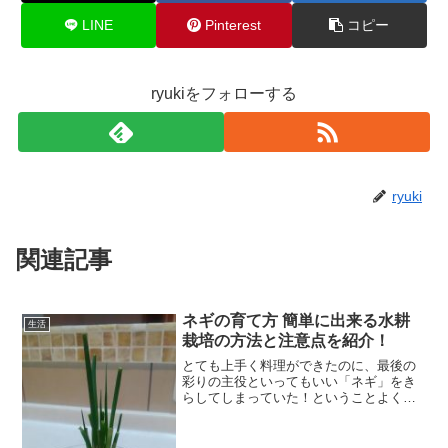
LINE
Pinterest
コピー
ryukiをフォローする
ryuki
関連記事
ネギの育て方 簡単に出来る水耕
生活
栽培の方法と注意点を紹介！
とても上手く料理ができたのに、最後の
彩りの主役といってもいい「ネギ」をき
らしてしまっていた！ということよくあ
りますよね。せっかくの料理も「ネギ」
がないだけでテンションが下がります。
そんな、「ネギ」の根っこ、捨てていま