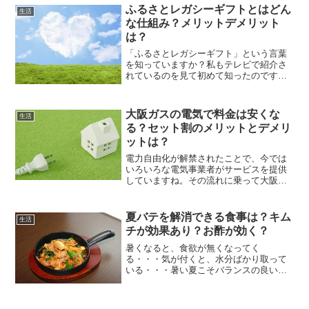
か？実は嫌なにおいの原因は、エアコン
ふるさとレガシーギフトとはどん
生活
の中に発生した「カビ」によ...
な仕組み？メリットデメリット
は？
「ふるさとレガシーギフト」という言葉
を知っていますか？私もテレビで紹介さ
れているのを見て初めて知ったのです
が、自分の死後に遺産の一部を自治体に
寄付するときに便利な仕組みだそうで
す。この記事では「ふるさとレガシーギ
大阪ガスの電気で料金は安くな
生活
フト」とはどんな仕組みなのか...
る？セット割のメリットとデメリ
ットは？
電力自由化が解禁されたことで、今では
いろいろな電気事業者がサービスを提供
していますね。その流れに乗って大阪ガ
スでも電気の提供を行っています。サー
ビスの名称は『大阪ガスの電気』＾＾；
そのまんまのネーミングですが、関西電
夏バテを解消できる食事は？キム
生活
力管内での新電力乗り換え...
チが効果あり？お酢が効く？
暑くなると、食欲が無くなってく
る・・・気が付くと、水分ばかり取って
いる・・・暑い夏こそバランスの良い食
事で、しっかりと栄養を取ることが大切
です。夏バテ気味でも食べやすい、食事
メニューを紹介します。