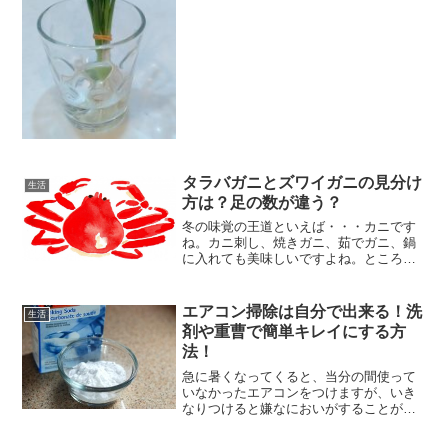
せんか？今回は食卓の彩り...
タラバガニとズワイガニの見分け
生活
方は？足の数が違う？
冬の味覚の王道といえば・・・カニです
ね。カニ刺し、焼きガニ、茹でガニ、鍋
に入れても美味しいですよね。ところで
カニの種類にも、タラバガニ、ズワイガ
ニ、毛ガニなどいろいろとありますが、
しっかりと見分けることが出来ますか？
エアコン掃除は自分で出来る！洗
生活
毛ガニはわかるけど・・・...
剤や重曹で簡単キレイにする方
法！
急に暑くなってくると、当分の間使って
いなかったエアコンをつけますが、いき
なりつけると嫌なにおいがすることがあ
りますね。そのたびに、エアコンの掃除
が十分でなかったのかなと思いません