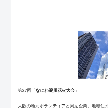
第27回「
なにわ淀川花火大会
」
大阪の地元ボランティアと周辺企業、地域住