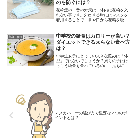
のを防ぐには？
花粉症の一番の対策は、体内に花粉を入
れない事です。外出する時にはマスクを
着用することで、鼻や口から花粉を吸い
込む量を抑えられます。花粉症対策とし
てのマスクの効果的な使い方を紹介しま
す。
中学校の給食はカロリーが高い？
美容・健康
ダイエットできる太らない食べ方
は？
中学生女子にとっての大きな悩みは「体
型」ではないでしょうか？周りの子はけ
っこう給食も食べているのに、足も細く
てスラっとしている。私はぽっちゃ
り・・・中学生がダイエットをする上で
気になるのが毎日食べる学校給食。「ダ
イエット中だから」という理由...
マヌカハニーの選び方で重要な２つのポ
イントとは？