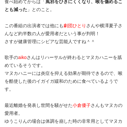
食べ始めてからは「
風邪をひきにくくなり、喉を傷めるこ
とも減った
」とのこと。
この番組の出演者では他にも
劇団ひとり
さんや横澤夏子さ
んなど約半数の人が愛用者だという事が判明！
さすが健康管理にシビアな芸能人ですね＾＾
歌手の
aiko
さんはリハーサルが終わるとマヌカハニーを舐
めているそうです。
マヌカハニーには炎症を抑える効果が期待できるので、喉
を酷使した後のイガイガ緩和のために食べているようで
す。
最近離婚を発表し世間を騒がせた
小倉優子
さんもマヌカの
愛用者。
ゆうこりんの場合は体調を崩した時の非常用としてマヌカ