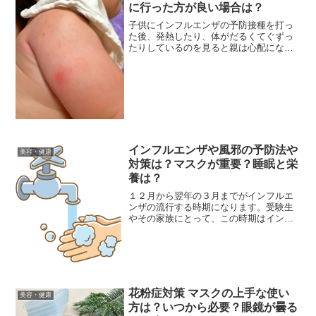
に行った方が良い場合は？
子供にインフルエンザの予防接種を打っ
た後、発熱したり、体がだるくてぐずっ
たりしているのを見ると親は心配になり
ますよね。たいていは予防接種の副作用
で一時的なものですが、重度の副作用が
出ることもまれにあります。よくある副
作用の症状と治るまでの期...
インフルエンザや風邪の予防法や
美容・健康
対策は？マスクが重要？睡眠と栄
養は？
１２月から翌年の３月までがインフルエ
ンザの流行する時期になります。受験生
やその家族にとって、この時期はインフ
ルエンザはもちろん風邪さえもひきたく
ない時期ですね。インフルエンザや風邪
に罹らない為の予防法と対策を紹介しま
す。
花粉症対策 マスクの上手な使い
美容・健康
方は？いつから必要？眼鏡が曇る