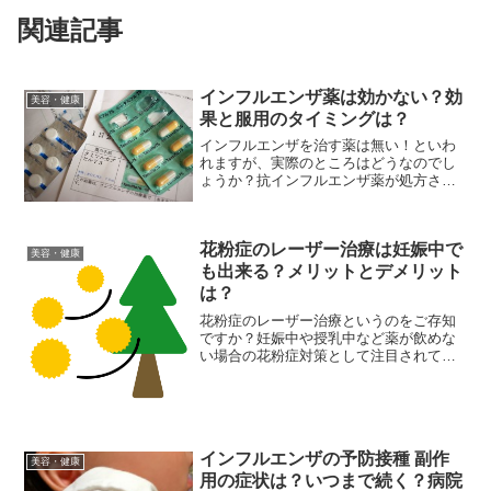
関連記事
インフルエンザ薬は効かない？効
美容・健康
果と服用のタイミングは？
インフルエンザを治す薬は無い！といわ
れますが、実際のところはどうなのでし
ょうか？抗インフルエンザ薬が処方され
る理由と効果、服用に適したタイミング
を紹介します。
花粉症のレーザー治療は妊娠中で
美容・健康
も出来る？メリットとデメリット
は？
花粉症のレーザー治療というのをご存知
ですか？妊娠中や授乳中など薬が飲めな
い場合の花粉症対策として注目されてい
ます。特に鼻づまりには効果が期待でき
るので、メリット・デメリットをしっか
りと確認しておきましょう。
インフルエンザの予防接種 副作
美容・健康
用の症状は？いつまで続く？病院