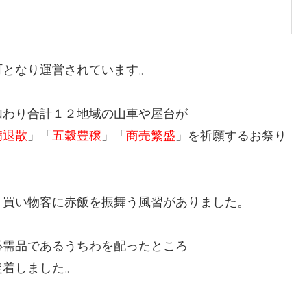
町となり運営されています。
加わり合計１２地域の山車や屋台が
病退散
」「
五穀豊穣
」「
商売繁盛
」を祈願するお祭り
、買い物客に赤飯を振舞う風習がありました。
必需品であるうちわを配ったところ
定着しました。