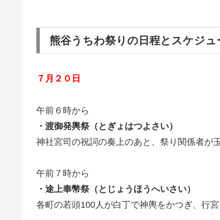
熊谷うちわ祭りの日程とスケジュ
７月２０日
午前６時から
・渡御発輿祭（とぎょはつよさい）
神社宮司の祝詞の奏上のあと、祭り関係者が
午前７時から
・途上奉幣祭（とじょうほうへいさい）
各町の若頭100人が白丁で神輿をかつぎ、行