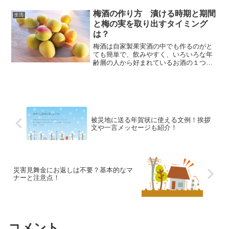
す。着替えるときにパチパチしたり、チ
クチクとした痛みを感じたりすることは
梅酒の作り方 漬ける時期と期間
生活
ありませんか？バチッ！と...
と梅の実を取り出すタイミング
は？
梅酒は自家製果実酒の中でも作るのがと
ても簡単で、飲みやすく、いろいろな年
齢層の人から好まれているお酒の１つで
す。お酒は少し苦手だけれど梅酒なら大
好きという人も多いはず。梅酒は昔から
薬効としても注目されており、体に良い
とされています。果実酒を...
被災地に送る年賀状に使える文例！挨拶
文や一言メッセージも紹介！
災害見舞金にお返しは不要？基本的なマ
ナーと注意点！
コメント