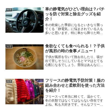
屋が乾燥する原因や、加湿...
車の静電気がひどい理由は？バチ
生活
ッを防ぐ対策と除去グッズを紹
介！
冬の乾燥した季節になるといきなり襲っ
てくる「静電気」に悩まされている人も
多いと思います。特に車から降りた時の
ドアを閉める時は「バチッ！とくるか
も」と怖くなりますよね。私だけの思い
込みかもしれませんが、車の静電気は特
食欲なくても食べられる！？子供
生活
にひどいように感じます。車...
が風邪の時の食事メニュー！
子供が風邪を引いて熱を出したり、咳が
出て苦しそうにしているとママはとても
心配になるでしょう。普段はあんなによ
く食べるのに、熱のせいか、もう丸一日
満足に食事をしていないけど、大丈夫な
のかな。熱がある時には子供の抵抗力も
フリースの静電気予防対策！服の
弱ってしまい、食欲がなく...
生活
組み合わせと柔軟剤を使った方法
を紹介！
フリースって本当に軽くて、温かくて、
冬の衣類ではなくてはならない存在です
よね。私も大好きです。そんなフリース
ですが、静電気が気になることがありま