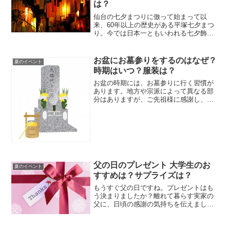
は？
仙台の七夕まつりに倣って始まって以
来、60年以上の歴史がある平塚七夕まつ
り。今では日本一ともいわれる七夕飾り
の豪華さで有名です。
お盆にお墓参りをするのはなぜ？
夏のイベント
時期はいつ？服装は？
お盆の時期には、お墓参りに行く習慣が
あります。地方や宗派によって異なる部
分はありますが、ご先祖様に感謝し、供
養する気持ちは同じです。お盆にお墓参
りをする由来やマナーを解説します。
【関連記事】お盆に義実家に帰省すると
きに必要なものとは？お盆の...
父の日のプレゼント 大学生のお
夏のイベント
すすめは？サプライズは？
もうすぐ父の日ですね。プレゼントはも
う決まりましたか？離れて暮らす実家の
父に、日頃の感謝の気持ちを伝えましょ
う。