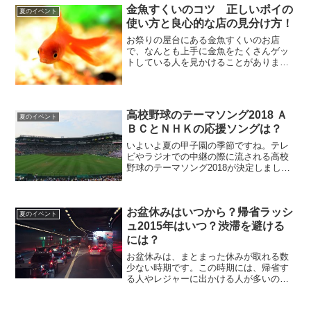
金魚すくいのコツ 正しいポイの
夏のイベント
使い方と良心的な店の見分け方！
お祭りの屋台にある金魚すくいのお店
で、なんとも上手に金魚をたくさんゲッ
トしている人を見かけることがありま
す。その姿はプロのようです。動きに無
駄がない！！少しばかりすくい方を参考
にさせてもらって挑戦するも、惨敗！ど
うすれば、金魚すくいが苦手な...
高校野球のテーマソング2018 Ａ
夏のイベント
ＢＣとＮＨＫの応援ソングは？
いよいよ夏の甲子園の季節ですね。テレ
ビやラジオでの中継の際に流される高校
野球のテーマソング2018が決定しまし
た。この記事では第１００回の記念大会
となる２０１８年の夏の高校野球の応援
ソングを紹介します。
お盆休みはいつから？帰省ラッシ
夏のイベント
ュ2015年はいつ？渋滞を避ける
には？
お盆休みは、まとまった休みが取れる数
少ない時期です。この時期には、帰省す
る人やレジャーに出かける人が多いの
で、どこに行っても大混雑します。２０
１５年のお盆休みで、渋滞を避ける方法