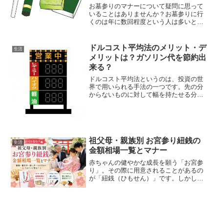
お墓参りのマナーについて疑問に思って
いることはありませんか？お墓参りに行
くのは年に数回程度という人は多いと思
います。私もそうなのですが、行くたび
に「これでいいのかな？」と思う事があ
ります。今回はお墓参りでのお線香の本
ドルコスト平均法のメリット・デ
生活
数や火の付け方や消し方な...
メリットは？ガソリン代を節約出
来る？
ドルコスト平均法というのは、投資の世
界で用いられる手法の一つです。先の分
からないものに対して幅を持たせる分散
投資の考え方と、量ではなく金額を固定
する点が特徴です。ドルコスト平均法の
メリット・デメリットと日常生活での得
する使い方を紹介します。
祖父母・親族別 お宮参り紐銭の
生活
金額相場一覧とマナー
赤ちゃんの健やかな成長を願う「お宮参
り」。その際に用意されることがあるの
が「紐銭（ひもせん）」です。しかし、
最近では地域によって風習が異なり、
「いくら包めばいいの？」「祖父母は必
要？」「ご祝儀との違いは？」と悩む方
も少なくありません。この記...