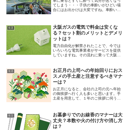
車に乗るとすぐに酔って気分が悪くなっ
てしまう・・・子供の車酔いがひどい場
合にはお出かけは大変ですね。車酔いす
る原因と簡単に出来る対策をまとめまし
た。
大阪ガスの電気で料金は安くな
生活
る？セット割のメリットとデメリ
ットは？
電力自由化が解禁されたことで、今では
いろいろな電気事業者がサービスを提供
していますね。その流れに乗って大阪ガ
スでも電気の提供を行っています。サー
ビスの名称は『大阪ガスの電気』＾＾；
そのまんまのネーミングですが、関西電
お正月の上司への年始回りにおス
生活
力管内での新電力乗り換え...
スメの手土産と注意するべきマナ
ーは？
お正月になると、会社の上司の元へ年始
の御挨拶へ行く人も多いと思います。手
土産を用意して、１年のご挨拶に伺うわ
けですがどうせなら「マナーがきちんと
されている人だ」と思ってもらいたいも
のです。年に１度の事なので、どのよう
お墓参りでのお線香のマナーは大
生活
にするのか忘れている人も...
丈夫？本数や火の付け方や消し方
は？