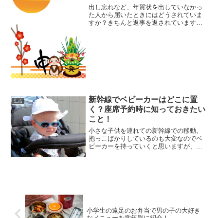
出し忘れなど、年賀状を出していなかっ
た人から届いたときにはどうされていま
すか？きちんと返事を返されています
か？年賀状の返事を送る際のマナーにつ
いて紹介します。
新幹線でベビーカーはどこに置
生活
く？座席予約時に知っておきたい
こと！
小さな子供を連れての新幹線での移動。
抱っこばかりしているのも大変なのでベ
ビーカーを持っていくと思いますが、子
供をのせて移動する乗り物は、やはり大
きさが気になります。新幹線に乗る場
合、ベビーカーはいったいどこに置くの
がいいのでしょうか？自分の...
小学生の遠足のお弁当で男の子の大好き
なメニューを学年別に紹介！