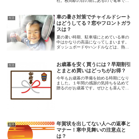
社。枚岡駅の目の前にあるので電車での
アクセスが便利なのは当然ですが、車で
のアクセスはどうなのでしょうか？駐車
場の有無や混雑状況、駐車料金などを紹
車の暑さ対策でチャイルドシート
生活
介します。
はどうしてる？窓やフロントガラ
スは？
夏の暑い時期、駐車場にとめている車の
中はかなりの高温になってしまいます。
ダッシュボードやハンドルなどは、熱く
て触れないことも・・・当然チャイルド
シートも暑くなります。暑くなったシー
トに乗せる事は、赤ちゃんがぐずる原因
お歳暮を安く買うには？早期割引
生活
になってしまいます。子供...
とまとめ買いはどっちがお得？
今年もお歳暮の準備を始める時期になり
ました。１年間の感謝の気持ちを込めて
贈るのがお歳暮です。ぜひとも喜んでも
らいたいものです。贈る品物の質を落と
さずに、購入費用を出来るだけ安く抑え
る方法を紹介します。
年賀状を出してない人への返事と
生活
マナー！寒中見舞いの注意点と
は？