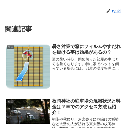
ryuki
関連記事
暑さ対策で窓にフィルムやすだれ
生活
を掛ける事は効果があるの？
夏の暑い時期、閉め切った部屋の中はと
ても暑くなります。特に家でペットを飼
っている場合には、部屋の温度管理には
とても気を使うものです。外出中に温度
が上がり過ぎると、熱中症の危険もあり
ます。エアコンを付けておけば安心です
が、今度は月末の電気代が...
枚岡神社の駐車場の混雑状況と料
生活
金は？車でのアクセス方法も紹
介！
初詣や秋祭り、お宮参りに厄除けの祈祷
など大勢の人が訪れる東大阪の枚岡神