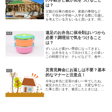
の手続きと親が気をつけること
は？
父親の仕事の都合や、家庭の事情など
で、子供が小学校へ入学する際に引越し
を考えている方もいると思います。同じ
校区内に引越しするなら特に不安になる
こともないですが、知らない土地や、知
り合いのいない所に引っ越すとなると大
遠足のお弁当に保冷剤はいつから
生活
人でも不安になるでしょう。...
必要？調理法で気をつけること
は？
ずいぶんと暖かい季節になってきまし
た。お弁当をもって出かけることの多い
この時期ですが、テレビなどで、食中毒
やノロウイルスの情報を聞くと、お弁当
の温度管理は大丈夫かな？と心配になり
ますね。そこで気になるのが、お弁当の
災害見舞金にお返しは不要？基本
生活
保冷剤はいつから使用すれば...
的なマナーと注意点！
今年は本当に災害の多い一年でしたね。
被災された方にとっては、大変な年だっ
た事と思います。被災したときには、お
見舞いを頂くことがあります。落ち込ん
でいるときには、そのちょっとした心遣
いに勇気づけられるものです。では、そ
のお見舞いに対してお返し...