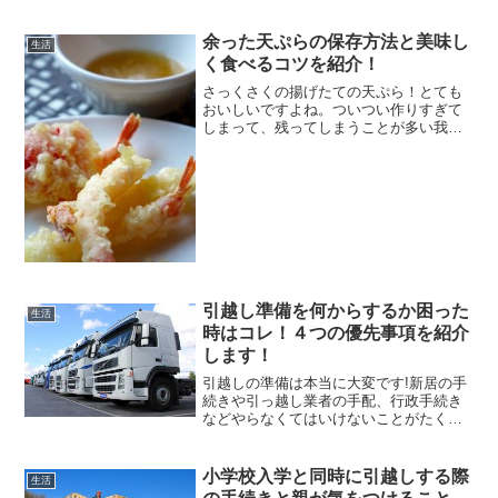
「いくら包めばいいの？」「祖父母は必
要？」「ご祝儀との違いは？」と悩む方
余った天ぷらの保存方法と美味し
も少なくありません。この記...
生活
く食べるコツを紹介！
さっくさくの揚げたての天ぷら！とても
おいしいですよね。ついつい作りすぎて
しまって、残ってしまうことが多い我が
家です。残ってしまった天ぷらはどうし
ていますか？時間が経ったりすると、べ
ちゃっとしたり油っぽくなるので、次の
日に食べるのはちょっと無...
引越し準備を何からするか困った
生活
時はコレ！４つの優先事項を紹介
します！
引越しの準備は本当に大変です!新居の手
続きや引っ越し業者の手配、行政手続き
などやらなくてはいけないことがたくさ
んあります。仕事などの都合で急に引越
しが決まるというケースも少なくありま
せん。転勤族などは１か月以内に引越し
小学校入学と同時に引越しする際
生活
をしなければならないと...