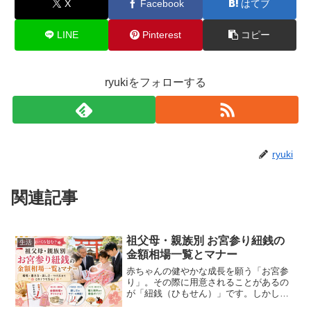
X
Facebook
はてブ
LINE
Pinterest
コピー
ryukiをフォローする
ryuki
関連記事
祖父母・親族別 お宮参り紐銭の
生活
金額相場一覧とマナー
赤ちゃんの健やかな成長を願う「お宮参
り」。その際に用意されることがあるの
が「紐銭（ひもせん）」です。しかし、
最近では地域によって風習が異なり、