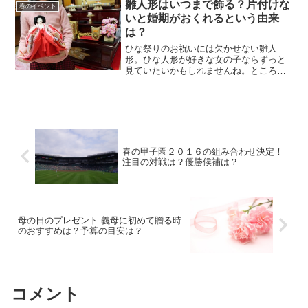
雛人形はいつまで飾る？片付けな
春のイベント
いと婚期がおくれるという由来
は？
ひな祭りのお祝いには欠かせない雛人
形。ひな人形が好きな女の子ならずっと
見ていたいかもしれませんね。ところで
雛人形はいつまで飾るものなのでしょう
か？早く片付けないと婚期が遅れるとも
言われる由来も紹介します。
春の甲子園２０１６の組み合わせ決定！
注目の対戦は？優勝候補は？
母の日のプレゼント 義母に初めて贈る時
のおすすめは？予算の目安は？
コメント