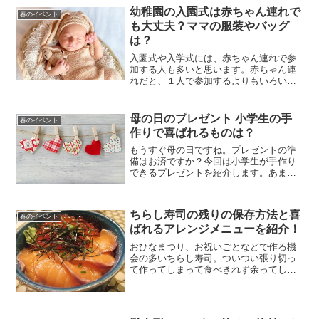
幼稚園の入園式は赤ちゃん連れで
春のイベント
も大丈夫？ママの服装やバッグ
は？
入園式や入学式には、赤ちゃん連れで参
加する人も多いと思います。赤ちゃん連
れだと、１人で参加するよりもいろいろ
気を使いますよね。赤ちゃんを幼稚園の
入園式に連れて行っても大丈夫なのか？
どういう服装で出席すると楽なのか？オ
母の日のプレゼント 小学生の手
春のイベント
ムツなどがあって多くなり...
作りで喜ばれるものは？
もうすぐ母の日ですね。プレゼントの準
備はお済ですか？今回は小学生が手作り
できるプレゼントを紹介します。あまり
お金を掛けずに作れるものなので、ぜひ
参考にしてください。
ちらし寿司の残りの保存方法と喜
春のイベント
ばれるアレンジメニューを紹介！
おひなまつり、お祝いごとなどで作る機
会の多いちらし寿司。ついつい張り切っ
て作ってしまって食べきれず余ってしま
うことがよくありませんか？ちらし寿司
は作ってすぐに食べるとおいしいです
が、時間が経ってしまったものは味が落
ちたり、パサパサして誰も食...