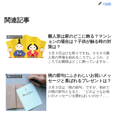
ryuki
関連記事
雛人形は家のどこに飾る？マンシ
春のイベント
ョンの場合は？子供が触る時の対
策は？
３月３日はひな祭りですね。そろそろ雛
人形の準備を始めるころでしょうか。と
ころでお雛様はどこに飾っていますか？
マンションやアパートではスペース的な
問題もありひな人形を飾る場所に迷いま
すよね。和室の無い最近の住宅ではどこ
桃の節句にふさわしいお祝いメッ
春のイベント
に飾るのが良いのか。また...
セージと喜ばれるプレゼントは？
３月３日は「桃の節句」ですが、初めて
の桃の節句となると、「どのようなお祝
いのメッセージを贈ればいいのか？」
「喜ばれるプレゼントは何だろう？」と
悩む方も多いと思います。男の子だけの
家庭だと、「桃の節句」はピンと来ない
人もいると思いますが、桃の...