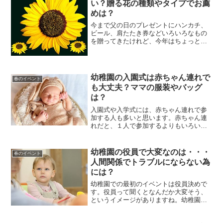
い？贈る花の種類やタイプでお薦
めは？
今まで父の日のプレゼントにハンカチ、
ビール、肩たたき券などいろいろなもの
を贈ってきたけれど、今年はちょっと趣
向を変えて花を贈ってみようと思ってい
る人もいるかと思います。母の日の花の
定番はカーネーションですが、父の日の
定番の花は何か知っていま...
幼稚園の入園式は赤ちゃん連れで
春のイベント
も大丈夫？ママの服装やバッグ
は？
入園式や入学式には、赤ちゃん連れで参
加する人も多いと思います。赤ちゃん連
れだと、１人で参加するよりもいろいろ
気を使いますよね。赤ちゃんを幼稚園の
入園式に連れて行っても大丈夫なのか？
どういう服装で出席すると楽なのか？オ
幼稚園の役員で大変なのは・・・
春のイベント
ムツなどがあって多くなり...
人間関係でトラブルにならない為
には？
幼稚園での最初のイベントは役員決めで
す。役員って聞くとなんだか大変そう、
というイメージがありますね。幼稚園の
役員も様々な役割があり、それぞれ大変
さが違いますが、１年間子供たちが園へ