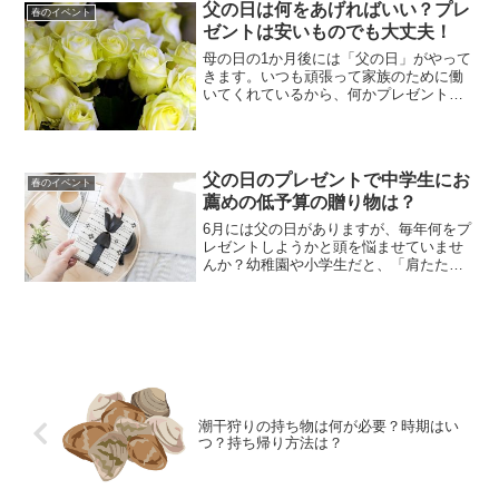
行っている時間帯に幼稚園へ足を運ぶこ
父の日は何をあげればいい？プレ
春のイベント
ととなります。なので、そ...
ゼントは安いものでも大丈夫！
母の日の1か月後には「父の日」がやって
きます。いつも頑張って家族のために働
いてくれているから、何かプレゼントし
たいと思っているけど、母の日の後でお
小遣いが・・・そんな悩みを持っている
人も多いのではないでしょうか。5月は連
休も多く、母の日、父...
父の日のプレゼントで中学生にお
春のイベント
薦めの低予算の贈り物は？
6月には父の日がありますが、毎年何をプ
レゼントしようかと頭を悩ませていませ
んか？幼稚園や小学生だと、「肩たたき
券」や「お手伝い券」などをプレゼント
することが多いですが、中学生になると
自分のお小遣いから何かプレゼントした
いなと思っている子もい...
潮干狩りの持ち物は何が必要？時期はい
つ？持ち帰り方法は？