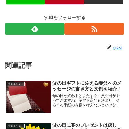
ryukiをフォローする
ryuki
関連記事
父の日ギフトに添える義父へのメ
春のイベント
ッセージの書き方と文例を紹介！
母の日が終わるとまたすぐに父の日がや
ってきますね。ギフト選びも決まり、そ
ろそろ手紙の内容を考えないといけない
と思っているのではないでしょうか。父
の日の手紙。もらう側は嬉しいものです
が、贈る側はギフト同様毎年苦戦するも
のです。そこで今回は父の...
父の日に花のプレゼントは嬉し
春のイベント