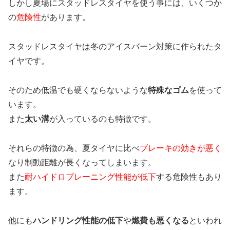
しかし夏場にスタッドレスタイヤを使う事には、いくつか
の
危険性
があります。
スタッドレスタイヤは冬のアイスバーン対策に作られたタ
イヤです。
そのため低温でも硬くならないような
特殊なゴム
を使って
います。
また
太い溝
が入っているのも特徴です。
それらの特徴の為、夏タイヤに比べ
ブレーキの効きが悪く
なり制動距離が長くなってしまいます。
また
耐ハイドロプレーニング性能が低下
する危険性もあり
ます。
他にも
ハンドリング性能の低下
や
燃費も悪くなる
といわれ