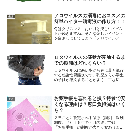
に昼の時間が長くなっていく始まりの日
でもあります。日本には、この始まりの
日に合わせて運気を上昇させるような風
ノロウイルスの消毒におススメの
生活
習があります。今でも全国...
簡単ハイター消毒液の作り方！！
冬はクリスマス、お正月と楽しいイベン
トが続きますね。そんな楽しいイベント
を台無しにしてしまう「ノロウイルス」
が流行るのもこの時期です。ノロウイル
スは感染力が強く、なかなか死滅しない
菌であり、一度でも感染した人ならわか
ロタウイルスの症状が完治するま
ると思いますが、突然やっ...
生活
での期間はどれくらい？
ロタウイルスは寒い冬から春に最も流行
する感染性胃腸炎です。乳児から小学生
の子供が感染することが多く、主な症状
としては下痢と嘔吐を繰り返します。し
かし、小さな乳児と小学生では同じロタ
ウイルスでも症状が少し違うようです。
お薬手帳を忘れると損？持参で安
そこで今回は、乳児と小学...
生活
くなる理由は？窓口負担減はいく
ら？
２年ごとに改定される診療（調剤）報酬
制度。２０１６年の４月の改定では、
「お薬手帳」の制度が大きく変わりまし
た。これからは「お薬手帳」を窓口に持