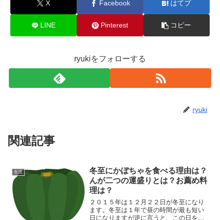
X
Facebook
はてブ
LINE
Pinterest
コピー
ryukiをフォローする
ryuki
関連記事
冬至にかぼちゃを食べる理由は？
生活
んが二つの運盛りとは？お薦め料
理は？
２０１５年は１２月２２日が冬至になり
ます。冬至は１年で昼の時間が最も短い
日になりますが逆に言うと、この日を境