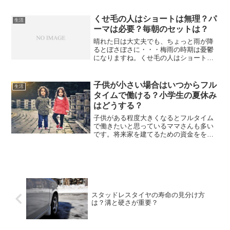
参するかどうかで料金が変わってしまい
ます。窓口で損することの無いように、
くせ毛の人はショートは無理？パ
生活
今回の改定について確認して...
ーマは必要？毎朝のセットは？
晴れた日は大丈夫でも、ちょっと雨が降
るとぼさぼさに・・・梅雨の時期は憂鬱
になりますね。くせ毛の人はショートに
すると、くせがひどくなると言われま
す。でもいろいろなヘアスタイルを楽し
みたいですよね。いくつかのポイントに
子供が小さい場合はいつからフル
生活
気を付ければ、くせ毛の人で...
タイムで働ける？小学生の夏休み
はどうする？
子供がある程度大きくなるとフルタイム
で働きたいと思っているママさんも多い
です。将来家を建てるための資金をを貯
めたい、子供のために貯金をしたいな
ど、いろいろ目的があると思います。フ
ルタイムで働くとなると、子供が病気に
なったときや、学校行事の時...
スタッドレスタイヤの寿命の見分け方
は？溝と硬さが重要？