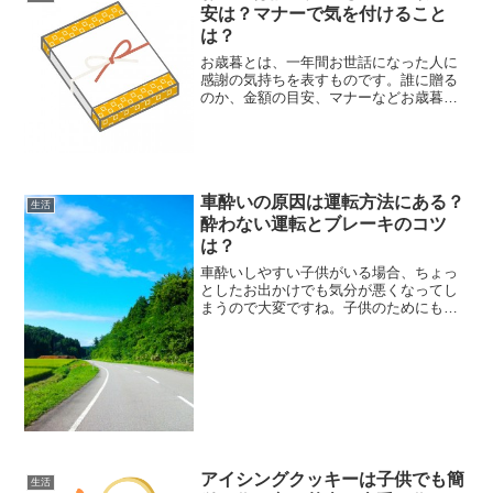
を贈りたいものですね。今回...
安は？マナーで気を付けること
は？
お歳暮とは、一年間お世話になった人に
感謝の気持ちを表すものです。誰に贈る
のか、金額の目安、マナーなどお歳暮情
報を紹介します。
車酔いの原因は運転方法にある？
生活
酔わない運転とブレーキのコツ
は？
車酔いしやすい子供がいる場合、ちょっ
としたお出かけでも気分が悪くなってし
まうので大変ですね。子供のためにも車
酔いは何とかしてあげたいものですが、
実は・・・車酔いの原因は運転方法にあ
るかもしれません。酔いにくい運転方法
と、滑らかな運転に欠かせ...
アイシングクッキーは子供でも簡
生活