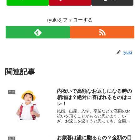
ryukiをフォローする
ryuki
関連記事
内祝いで高額なお返しになる時の
生活
相場は？絶対に喜ばれるものはコ
レ！
結婚、出産、入学、卒業などで高額のお
祝いを頂くことがあると思います。い
ざ、お返しを返そうと思っても、金額が
高額な場合はどのようなお返しにすれば
いいのか悩む人もいるでしょう。送る側
としては少しでも喜んでいただけるもの
お歳暮は誰に贈るもの？金額の目
生活