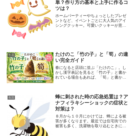
単？作り方の基本と上手に作るコ
ツは？
ホームパーティーやちょっとしたプレゼ
ントなど、イベントごとに大人気のアイ
シングクッキー。可愛いクッキーが意外
と簡単に作れることも人気の理由です。
子供でも簡単に作れるアイシングクッキ
ーの作り方の基本と、上手に作るコツを
紹介します。
たけのこ「竹の子」と「筍」の違
生活
い完全ガイド
春になると店頭に並ぶ「たけのこ」。し
かし漢字表記を見ると「竹の子」と書か
れている場合もあれば、「筍」と書かれ
ている場合もあります。「竹の子と筍は
何が違うの？」「どちらが正しい表記な
の？」「実際に食べるたけのこと植物と
蜂に刺された時の応急処置は？ア
してのタケノコは違うの？...
生活
ナフィラキシーショックの症状と
対策は？
８月から１０月にかけては、蜂による被
害が多くなります。最近では住宅街での
被害も多く、洗濯物を取り込むときに刺
されるケースもあります。もし蜂に刺さ
れたときはどうすればいいのか、アナフ