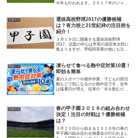
今年も行われます。２０１７年のジャパ
ンカップは、現役最強馬キタサンブラッ
クを東京競馬場で見れる最後のチャンス
になります。例年以上に混雑するのでは
選抜高校野球2017の優勝候補
スポーツ
ないでしょうか？J...
は？有力校と21世紀枠の注目校を
紹介！
３月１９日に開幕する選抜高校野球
2017。話題の中心は早実の清宮幸太郎に
集まりますが、早稲田実業の他にも注目
の有力校が複数あります。昨年秋の各地
区での大会、明治神宮大会を参考にセン
バツで優勝候補となる学校を紹介しま
凍らせて食べる熱中症対策10選！
スポーツ
す。
即効＆簡単
夏のスポーツや屋外作業、子どもの部活
動などで気になるのが熱中症です。近年
は猛暑日が増え、従来の「水を飲むだ
け」の対策では十分とは言えない場面も
増えています。そこで注目されているの
が、凍らせて食べる熱中症対策です。冷
春の甲子園２０１６の組み合わせ
凍した飲料や食品を活用する...
スポーツ
決定！注目の対戦は？優勝候補
は？
３月２０日から始まる２０１６年の春の
甲子園の組み合わせ抽選会が行われまし