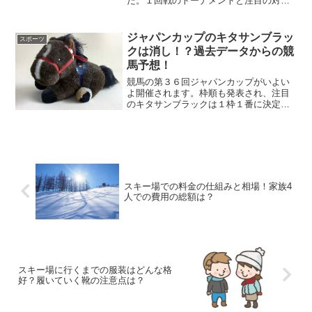
た。１回戦のトーナメントと注目の対戦
カード、優勝候補も発表します。
ジャパンカップのキタサンブラッ
スポーツ
クは消し！？過去データからの競
馬予想！
競馬の第３６回ジャパンカップがいよい
よ開催されます。枠順も発表され、注目
のキタサンブラックは１枠１番に決定！
データ的には厳しい戦いが予想されてい
ただけに、絶好の枠を引いたことで俄然
面白くなってきました。過去１０年のデ
ータを参考に勝ち馬予想を...
スキー場での料金の仕組みと相場！家族4
人での費用の総額は？
スキー場に行くまでの服装はどんな格
好？履いていく靴の注意点は？