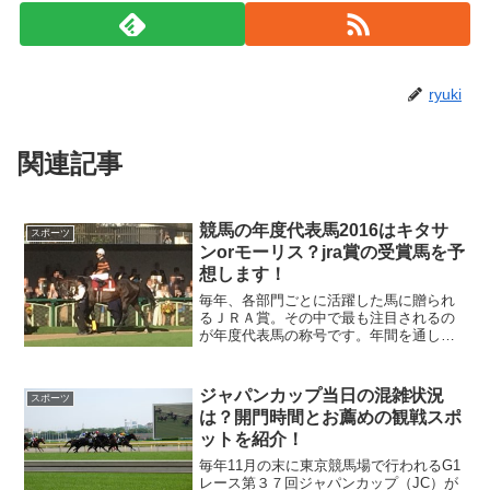
ryuki
関連記事
競馬の年度代表馬2016はキタサ
スポーツ
ンorモーリス？jra賞の受賞馬を予
想します！
毎年、各部門ごとに活躍した馬に贈られ
るＪＲＡ賞。その中で最も注目されるの
が年度代表馬の称号です。年間を通して
活躍し、その年の中心となる競走馬に贈
られます。２０１６年はキタサンブラッ
クとモーリスが有力候補ですが、どうな
ジャパンカップ当日の混雑状況
スポーツ
るのでしょうか？他のＪＲ...
は？開門時間とお薦めの観戦スポ
ットを紹介！
毎年11月の末に東京競馬場で行われるG1
レース第３７回ジャパンカップ（JC）が