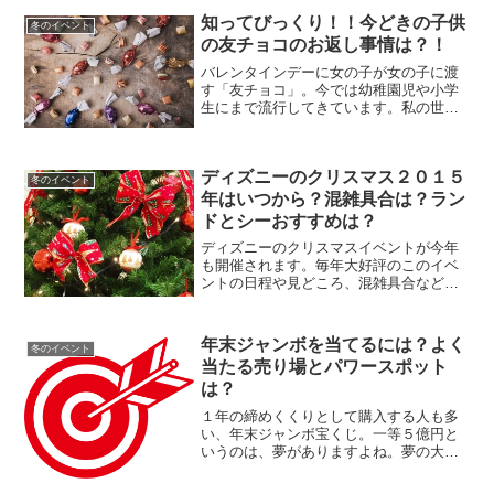
します。
知ってびっくり！！今どきの子供
冬のイベント
の友チョコのお返し事情は？！
バレンタインデーに女の子が女の子に渡
す「友チョコ」。今では幼稚園児や小学
生にまで流行してきています。私の世代
から考えてみれば「友チョコって何？」
という存在ですが、いざ子供がもらって
きたらどうしたらいいのでしょうか？友
ディズニーのクリスマス２０１５
チョコの今時のお返し事情...
冬のイベント
年はいつから？混雑具合は？ラン
ドとシーおすすめは？
ディズニーのクリスマスイベントが今年
も開催されます。毎年大好評のこのイベ
ントの日程や見どころ、混雑具合などを
紹介します。
年末ジャンボを当てるには？よく
冬のイベント
当たる売り場とパワースポット
は？
１年の締めくくりとして購入する人も多
い、年末ジャンボ宝くじ。一等５億円と
いうのは、夢がありますよね。夢の大金
ゲットという奇跡を起こすには、実際に
当選した人を参考にするのが良い方法で