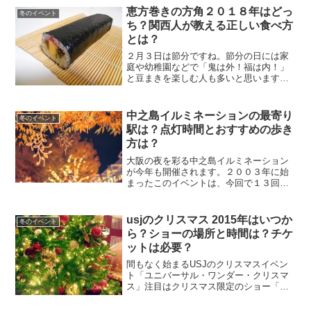
恵方巻きの方角２０１８年はどっ
冬のイベント
ち？関西人が教える正しい食べ方
とは？
２月３日は節分ですね。節分の日には家
庭や幼稚園などで「鬼は外！福は内！」
と豆まきを楽しむ人も多いと思います。
また、節分の日に恵方巻きを食べる風習
もありますね。家で手作りしたり、最近
では、コンビニやスーパーなどでも気軽
中之島イルミネーションの最寄り
冬のイベント
に購入することができて、...
駅は？点灯時間とおすすめの歩き
方は？
大阪の夜を彩る中之島イルミネーション
が今年も開催されます。２００３年に始
まったこのイベントは、今回で１３回
目。今年も「プロジェクションマッピン
グ」や「ウォールタペストリー」などが
無料で楽しめます。同時期に開催される
usjのクリスマス 2015年はいつか
冬のイベント
御堂筋イルミネーション20...
ら？ショーの場所と時間は？チケ
ットは必要？
間もなく始まるUSJのクリスマスイベン
ト「ユニバーサル・ワンダー・クリスマ
ス」注目はクリスマス限定のショー「天
使のくれた奇跡Ⅲ」です。２０１５年の
日程や上演時間、場所取りの裏技も紹介