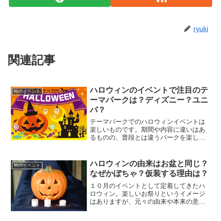
ryuki
関連記事
ハロウィンのイベントで注目のテ
秋のイベント
ーマパークは？ディズニー？ユニ
バ？
テーマパークでのハロウィンイベントは
楽しいものです。期間や内容に違いはあ
るものの、普段とは違うパークを楽しめ
ます。ディズニーやＵＳＪなどハロウィ
ンイベントを行うテーマパークを紹介し
ます。
ハロウィンの由来はお盆と同じ？
秋のイベント
なぜかぼちゃ？仮装する理由は？
１０月のイベントとして定着してきたハ
ロウィン。楽しいお祭りというイメージ
はありますが、元々の由来や本来の意味
を知っていますか？お子さんにハロウィ
ンって何？と聞かれた時に答えられるよ