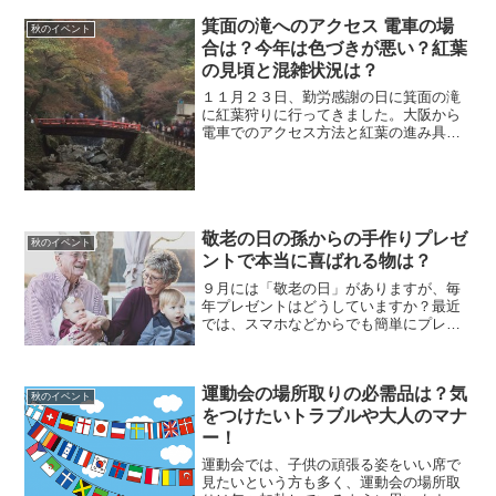
うに、簡単に解説します。
箕面の滝へのアクセス 電車の場
秋のイベント
合は？今年は色づきが悪い？紅葉
の見頃と混雑状況は？
１１月２３日、勤労感謝の日に箕面の滝
に紅葉狩りに行ってきました。大阪から
電車でのアクセス方法と紅葉の進み具
合、混雑状況を紹介します。みのお名物
のもみじの天ぷら情報も！
敬老の日の孫からの手作りプレゼ
秋のイベント
ントで本当に喜ばれる物は？
９月には「敬老の日」がありますが、毎
年プレゼントはどうしていますか？最近
では、スマホなどからでも簡単にプレゼ
ントを選ぶことができて、とても便利に
なりましたね。しかし、年に１度の「お
じいちゃん、おばあちゃんの日」です。
運動会の場所取りの必需品は？気
お孫さんからのプレゼント...
秋のイベント
をつけたいトラブルや大人のマナ
ー！
運動会では、子供の頑張る姿をいい席で
見たいという方も多く、運動会の場所取