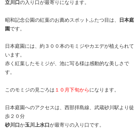
立川口
の入り口が最寄りになります。
昭和記念公園の紅葉のお薦めスポットふたつ目は、
日本庭
園
です。
日本庭園には、約３００本のモミジやカエデが植えられて
います。
赤く紅葉したモミジが、池に写る様は感動的な美しさで
す。
このモミジの見ごろは
１０月下旬から
になります。
日本庭園へのアクセスは、西部拝島線、武蔵砂川駅より徒
歩２０分
砂川口
か
玉川上水口
が最寄りの入り口です。