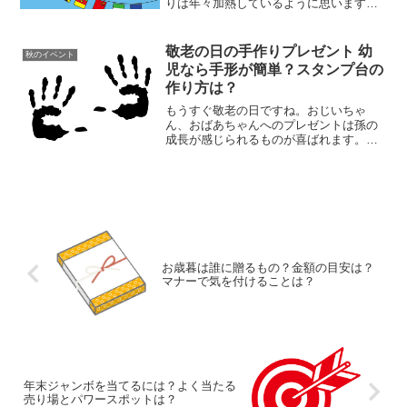
りは年々加熱しているように思います。
学校側も場所取り問題には頭を悩ませて
いるようで、我が子の学校でも場所取り
の対策が2年ほど前から取られるようにな
敬老の日の手作りプレゼント 幼
秋のイベント
りました。せっかくの運...
児なら手形が簡単？スタンプ台の
作り方は？
もうすぐ敬老の日ですね。おじいちゃ
ん、おばあちゃんへのプレゼントは孫の
成長が感じられるものが喜ばれます。幼
児の場合には手形や写真などをメッセー
ジと一緒に贈るのはどうですか？幼児で
も簡単に出来る手作りプレゼントを紹介
します。
お歳暮は誰に贈るもの？金額の目安は？
マナーで気を付けることは？
年末ジャンボを当てるには？よく当たる
売り場とパワースポットは？