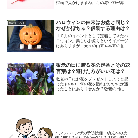
街頭で見かけますね。この赤い羽根募金
とはどういったものなのか知っています
か？この記事では募金の時期や期間、使
い道などについて紹介します。
ハロウィンの由来はお盆と同じ？
秋のイベント
なぜかぼちゃ？仮装する理由は？
１０月のイベントとして定着してきたハ
ロウィン。楽しいお祭りというイメージ
はありますが、元々の由来や本来の意味
を知っていますか？お子さんにハロウィ
ンって何？と聞かれた時に答えられるよ
うに、簡単に解説します。
敬老の日に贈る花の定番とその花
秋のイベント
言葉は？避けた方がいい花は？
敬老の日にお花をプレゼントしようと思
ったものの、何の花を贈ればいいのか迷
ったことはありませんか？敬老の日に贈
る花の定番と、その花言葉をまとめまし
た。
インフルエンザの予防接種 幼児への接
種時期は？流行のピークは？２回接種時