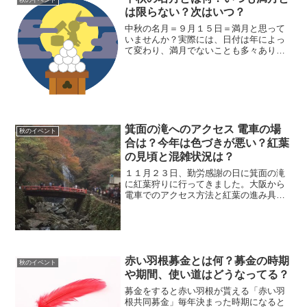
は限らない？次はいつ？
中秋の名月＝９月１５日＝満月と思って
いませんか？実際には、日付は年によっ
て変わり、満月でないことも多々ありま
す。中秋の名月とはどういうものか、解
説します。
箕面の滝へのアクセス 電車の場
秋のイベント
合は？今年は色づきが悪い？紅葉
の見頃と混雑状況は？
１１月２３日、勤労感謝の日に箕面の滝
に紅葉狩りに行ってきました。大阪から
電車でのアクセス方法と紅葉の進み具
合、混雑状況を紹介します。みのお名物
のもみじの天ぷら情報も！
赤い羽根募金とは何？募金の時期
秋のイベント
や期間、使い道はどうなってる？
募金をすると赤い羽根が貰える「赤い羽
根共同募金」毎年決まった時期になると