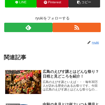
LINE
Pinterest
コピー
ryukiをフォローする
ryuki
関連記事
広島のえびす講とはどんな祭り？
秋のイベント
日程と見どころを紹介！
広島のえびす講といえば・・・毎年30万
人が訪れる歴史のあるお祭りです。今回
は広島のえびす講とはどんな祭りなの
か？日程や見どころを紹介します。
中秋の名月とは何？いつも満月と
秋のイベント