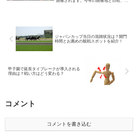
開催されます。今年の開催地と日程、チ
ケットの購入方法をまとめました。
ジャパンカップ当日の混雑状況は？開門
時間とお薦めの観戦スポットを紹介！
甲子園で延長タイブレークが導入される
理由は？戦い方はどう変わる？
コメント
コメントを書き込む