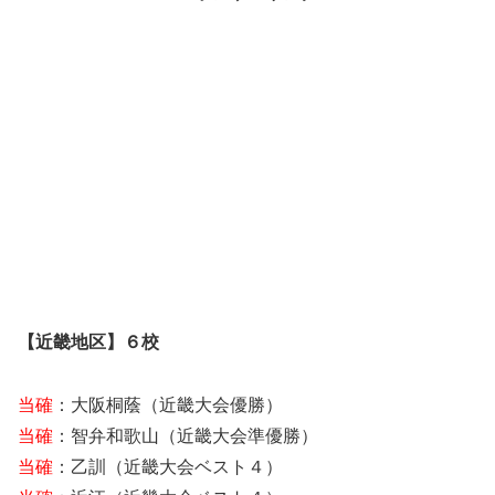
【近畿地区】６校
当確
：大阪桐蔭（近畿大会優勝）
当確
：智弁和歌山（近畿大会準優勝）
当確
：乙訓（近畿大会ベスト４）