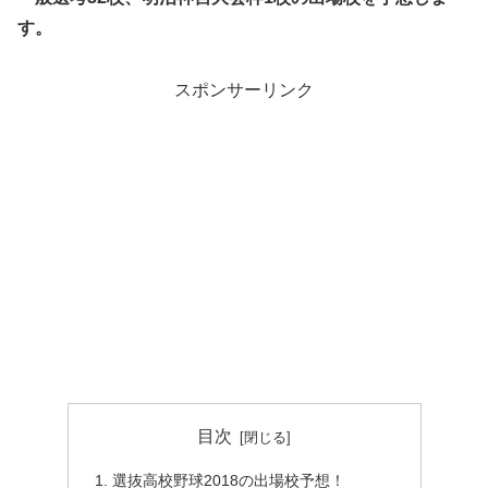
す。
スポンサーリンク
目次
選抜高校野球2018の出場校予想！