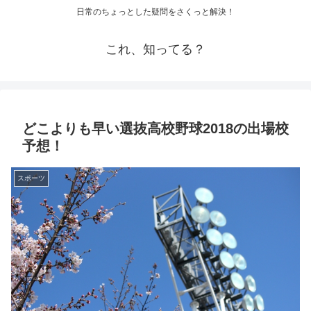
日常のちょっとした疑問をさくっと解決！
これ、知ってる？
どこよりも早い選抜高校野球2018の出場校
予想！
スポーツ