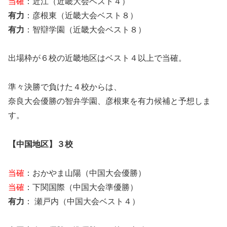
当確
：近江（近畿大会ベスト４）
有力
：彦根東（近畿大会ベスト８）
有力
：智辯学園（近畿大会ベスト８）
出場枠が６校の近畿地区はベスト４以上で当確。
準々決勝で負けた４校からは、
奈良大会優勝の智弁学園、彦根東を有力候補と予想しま
す。
【中国地区】３校
当確
：おかやま山陽（中国大会優勝）
当確
：下関国際（中国大会準優勝）
有力
： 瀬戸内（中国大会ベスト４）