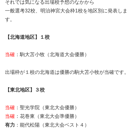
それでは気になる出場校予想のなかから
一般選考32校、明治神宮大会枠1校を地区別に発表しま
す。
【北海道地区】１校
当確
：駒大苫小牧（北海道大会優勝）
出場枠が１校の北海道は優勝の駒大苫小牧が当確です。
【東北地区】３校
当確
：聖光学院（東北大会優勝）
当確
：花巻東（東北大会準優勝）
有力
：能代松陽（東北大会ベスト４）