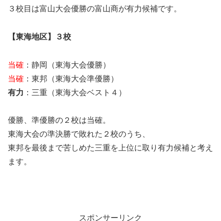
３校目は富山大会優勝の富山商が有力候補です。
【東海地区】３校
当確
：静岡（東海大会優勝）
当確
：東邦（東海大会準優勝）
有力
：三重（東海大会ベスト４）
優勝、準優勝の２校は当確。
東海大会の準決勝で敗れた２校のうち、
東邦を最後まで苦しめた三重を上位に取り有力候補と考え
ます。
スポンサーリンク