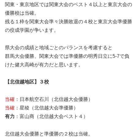
関東・東京地区では関東大会のベスト４以上と東京大会の
優勝校は当確。
残る１枠を関東大会準々決勝敗退の４校と東京大会準優勝
の佼成学園が争います。
県大会の成績と地域ごとのバランスを考慮すると
群馬大会優勝、関東大会では準優勝の明秀日立に5-7で負
けた健大高崎が有力だと思います。
【北信越地区】３校
当確
：日本航空石川（北信越大会優勝）
当確
：星稜（北信越大会準優勝）
有力
：富山商（北信越大会ベスト４）
北信越大会優勝と準優勝の２校は当確。