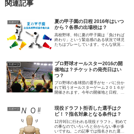
関連記事
夏の甲子園の日程 2016年はいつ
スポーツ
から？各県の出場校は？
高校野球、特に夏の甲子園は「負ければ
終わり」という緊迫感のある状況で球児
たちはプレーしています。そんな状況だ
からこその全力プレーは見ていて感動を
覚えますよね。今年も熱い甲子園の季節
がやってきました。2016年の日程と各都
プロ野球オールスター2016の開
道府県の出場校を紹介...
スポーツ
催地は？チケットの発売日はい
つ？
プロ野球の各球団の選手がセ・パに分か
れて戦うオールスターゲーム２０１６が
開催されます。今年の開催地と日程、チ
ケットの購入方法をまとめました。
現役ドラフト拒否した選手はク
スポーツ
ビ！？指名対象となる条件は？
12月9日に行われる現役ドラフト。初めて
の事なのでいろいろと分からない事が多
いですね。この記事では指名された選手