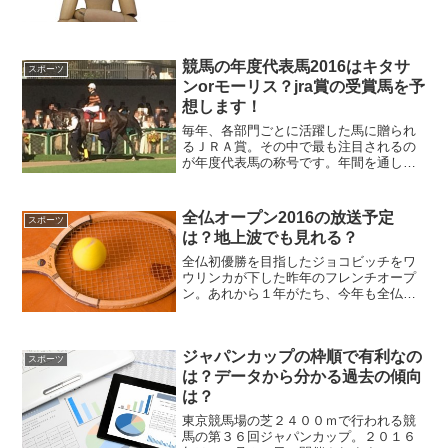
が移籍を拒否した場合はどうなるのか？
また対象となる選手の条件など現役ドラ
フトについて調べたことを詳しく紹介し
ます。
競馬の年度代表馬2016はキタサ
スポーツ
ンorモーリス？jra賞の受賞馬を予
想します！
毎年、各部門ごとに活躍した馬に贈られ
るＪＲＡ賞。その中で最も注目されるの
が年度代表馬の称号です。年間を通して
活躍し、その年の中心となる競走馬に贈
られます。２０１６年はキタサンブラッ
クとモーリスが有力候補ですが、どうな
全仏オープン2016の放送予定
スポーツ
るのでしょうか？他のＪＲ...
は？地上波でも見れる？
全仏初優勝を目指したジョコビッチをワ
ウリンカが下した昨年のフレンチオープ
ン。あれから１年がたち、今年も全仏オ
ープンテニスの時期がやってきました。
今年こそは優勝してグランドスラム達成
を目指すジョコビッチ。日本期待の錦織
ジャパンカップの枠順で有利なの
圭も全仏に向け調子を上げ...
スポーツ
は？データから分かる過去の傾向
は？
東京競馬場の芝２４００ｍで行われる競
馬の第３６回ジャパンカップ。２０１６