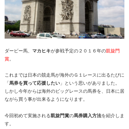
ダービー馬、
マカヒキ
が参戦予定の２０１６年の
凱旋門
賞
。
これまでは日本の競走馬が海外のＧ１レースに出るたびに
「
馬券を買って応援したい
」という思いがありました。
しかし今年からは海外のビッグレースの馬券を、日本に居
ながら買う事が出来るようになります。
今回初めて実施される
凱旋門賞
の
馬券購入方法
を紹介しま
す。