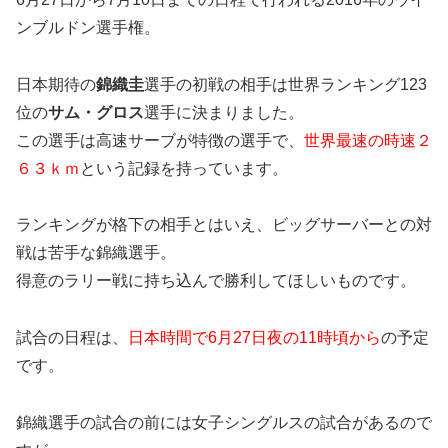
ンブルドン選手権。
日本期待の
錦織圭
選手の初戦の相手は世界ランキング123
位の
サム・グロス
選手に決まりました。
この選手は高速サーブが特徴の選手で、
世界最速の時速２
６３ｋｍ
という記録を持っています。
ランキングが格下の相手とはいえ、ビッグサーバーとの対
戦は苦手な錦織選手。
得意のラリー戦に持ち込んで勝利してほしいものです。
試合の日程は、
日本時間で6月27日夜の11時頃から
の予定
です。
錦織選手の試合の前には女子シングルスの試合があるので