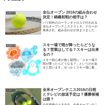
全仏オープン 2016の組み合わせ
スポーツ
決定！錦織初戦の相手は？
パリ郊外のローランギャロスで行われる
全仏オープンテニス２０１６。ドローが
発表され、組み合わせが決まりました。
日本期待の錦織圭の試合予定と今大会の
注目選手を紹介します。
スキー場で雨が降ったらどうな
スポーツ
る？営業はしてる？スキーは出来
るの？
スキー初心者が抱く疑問に「スキー場で
雨が降ったらどうなる？」というのがあ
ると思います。せっかくスキー場に着い
たのに雨が降って滑れない、という事に
なったら残念ですよね。雨が降った時で
もスキーは出来るのか？そもそもスキー
場があるような寒い地域で...
全米オープンテニス2016の日程
スポーツ
とテレビの放送予定は？優勝候補
は誰？
今年最後の４大大会、全米オープンテニ