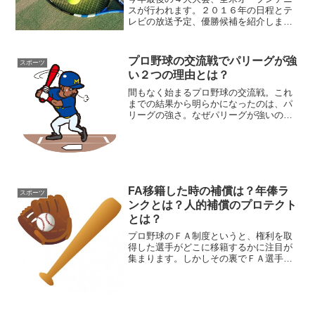
スが行われます。２０１６年の日程とテ
レビの放送予定、優勝候補を紹介しま
す。
プロ野球の交流戦でパリーグが強
スポーツ
い２つの理由とは？
間もなく始まるプロ野球の交流戦。これ
までの結果から明らかになったのは、パ
リーグの強さ。なぜパリーグが強いの
か？その強さの理由を考えました。
FA移籍した時の補償は？年俸ラ
スポーツ
ンクとは？人的補償のプロテクト
とは？
プロ野球のＦＡ制度というと、権利を取
得した選手がどこに移籍するかに注目が
集まります。しかしその裏でＦＡ選手を
獲得した球団は、元の球団に対し補償を
行っていることをご存知ですか？ＦＡ移
籍の補償について紹介します。