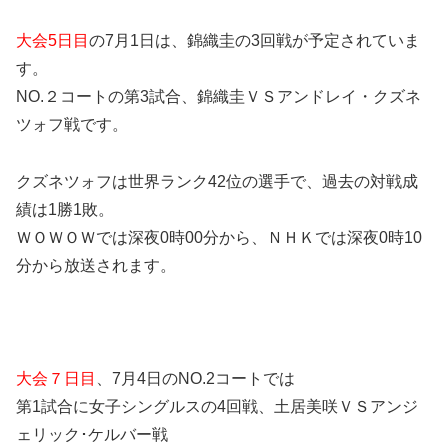
大会5日目
の7月1日は、錦織圭の3回戦が予定されていま
す。
NO.２コートの第3試合、錦織圭ＶＳアンドレイ・クズネ
ツォフ戦です。
クズネツォフは世界ランク42位の選手で、過去の対戦成
績は1勝1敗。
ＷＯＷＯＷでは深夜0時00分から、ＮＨＫでは深夜0時10
分から放送されます。
大会７日目
、7月4日のNO.2コートでは
第1試合に女子シングルスの4回戦、土居美咲ＶＳアンジ
ェリック･ケルバー戦