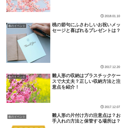
2018.01.10
桃の節句にふさわしいお祝いメッ
春のイベント
セージと喜ばれるプレゼントは？
2017.12.20
雛人形の収納はプラスチックケー
春のイベント
スで大丈夫？正しい収納方法と注
意点を紹介！
2017.12.07
雛人形の片付け方の注意点は？お
春のイベント
手入れの方法と保管する場所は？