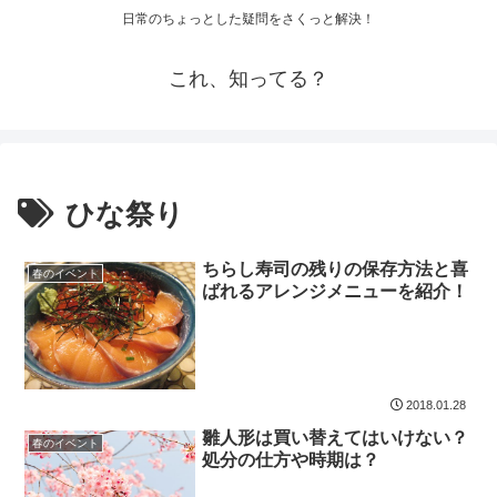
日常のちょっとした疑問をさくっと解決！
これ、知ってる？
ひな祭り
ちらし寿司の残りの保存方法と喜
春のイベント
ばれるアレンジメニューを紹介！
2018.01.28
雛人形は買い替えてはいけない？
春のイベント
処分の仕方や時期は？