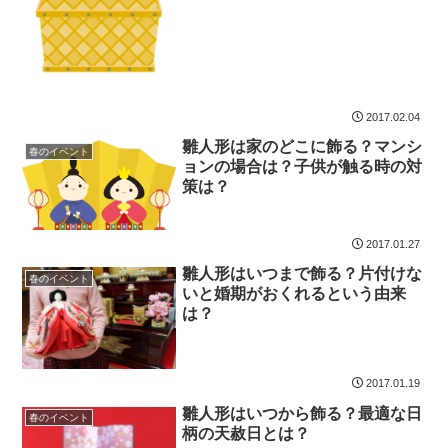
2017.02.04
雛人形は家のどこに飾る？マンシ
春のイベント
ョンの場合は？子供が触る時の対
策は？
2017.01.27
雛人形はいつまで飾る？片付けな
春のイベント
いと婚期がおくれるという由来
は？
2017.01.19
雛人形はいつから飾る？最適な日
春のイベント
柄の天赦日とは？