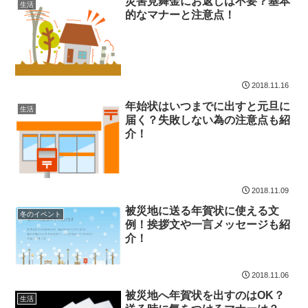
災害見舞金にお返しは不要？基本
生活
的なマナーと注意点！
2018.11.16
年始状はいつまでに出すと元旦に
生活
届く？失敗しない為の注意点も紹
介！
2018.11.09
被災地に送る年賀状に使える文
冬のイベント
例！挨拶文や一言メッセージも紹
介！
2018.11.06
被災地へ年賀状を出すのはOK？
生活