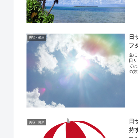
日
美容・健康
フ
夏に
日サ
ての
の方
日
美容・健康
持