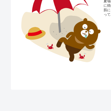
夏場
に焼
肌に
って