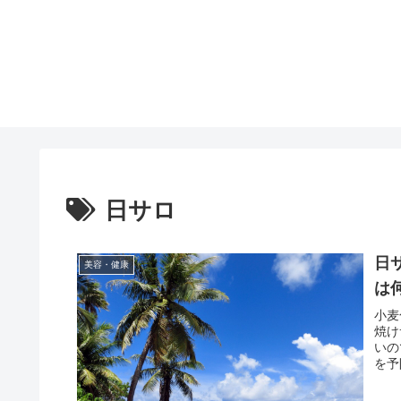
日サロ
日
美容・健康
は
小麦
焼け
いの
を予