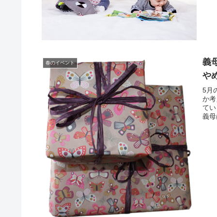
義
春のイベント
や
5月
か考
てい
義母