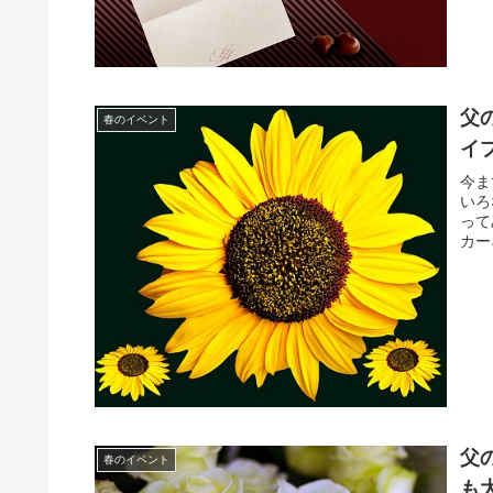
父
春のイベント
イ
今ま
いろ
って
カー
父
春のイベント
も