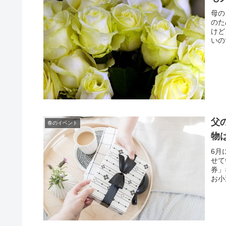
母の
のた
けど
いの
父
春のイベント
物
6月
せて
券」
お小