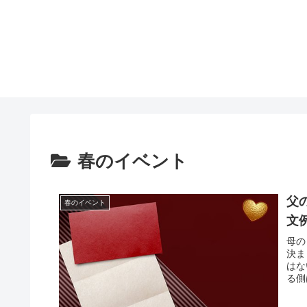
春のイベント
父
春のイベント
文
母の
決ま
はな
る側