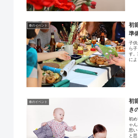
初
春のイベント
準
子供
ら子
す。
によ
初
春のイベント
き
初め
ゃん
思い
と思