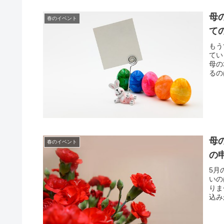
母
春のイベント
て
もう
てい
母の
るの
母
春のイベント
の
5月
いの
りま
込み