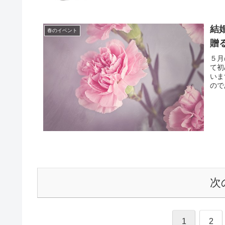
結
春のイベント
贈
５月
て初
いま
ので
次
1
2