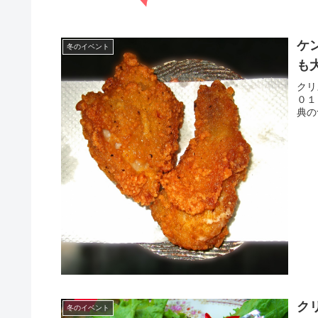
ケ
冬のイベント
も
クリ
０１
典の
ク
冬のイベント