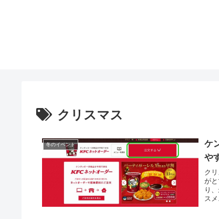
クリスマス
ケ
冬のイベント
や
クリ
がと
り、
スメ