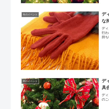
デ
冬のイベント
な
ディ
行わ
持ち
デ
冬のイベント
具
ディ
のこ