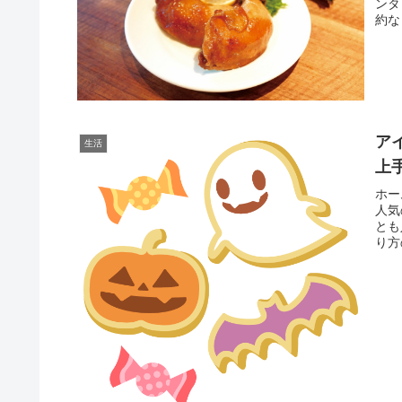
ンタ
約な
ア
生活
上
ホー
人気
とも
り方