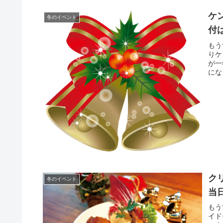
ケ
冬のイベント
付
もう
りケ
が一
にな
ク
冬のイベント
当
もう
イド