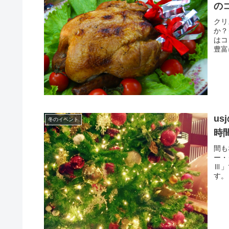
の
クリ
か？
はコ
豊富
u
冬のイベント
時
間も
ー・
Ⅲ」
す。