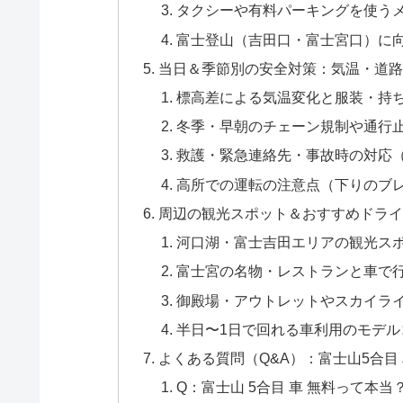
タクシーや有料パーキングを使う
富士登山（吉田口・富士宮口）に
当日＆季節別の安全対策：気温・道
標高差による気温変化と服装・持
冬季・早朝のチェーン規制や通行
救護・緊急連絡先・事故時の対応
高所での運転の注意点（下りのブ
周辺の観光スポット＆おすすめドラ
河口湖・富士吉田エリアの観光ス
富士宮の名物・レストランと車で
御殿場・アウトレットやスカイラ
半日〜1日で回れる車利用のモデル
よくある質問（Q&A）：富士山5合目
Q：富士山 5合目 車 無料って本