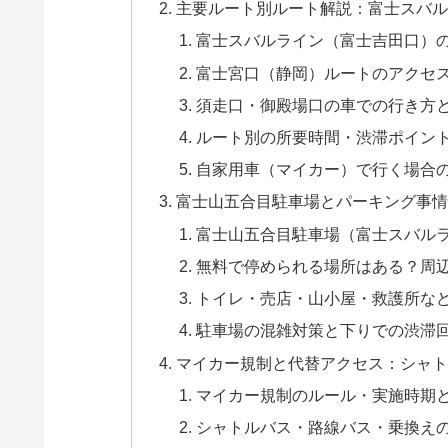
主要ルート別ルート解説：富士スバ
富士スバルライン（富士吉田口）
富士宮口（静岡）ルートのアクセス
須走口・御殿場口の車での行き方
ルート別の所要時間・渋滞ポイン
自家用車（マイカー）で行く場合
富士山五合目駐車場とパーキング事
富士山五合目駐車場（富士スバル
無料で停められる場所はある？周
トイレ・売店・山小屋・救護所な
駐車場の混雑対策と下りでの渋滞
マイカー規制と代替アクセス：シャ
マイカー規制のルール・実施時期
シャトルバス・路線バス・乗換え