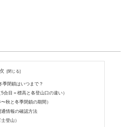
次
冬季閉鎖はいつまで？
（5合目＝標高と各登山口の違い）
春〜秋と冬季閉鎖の期間）
開通情報の確認方法
富士登山）