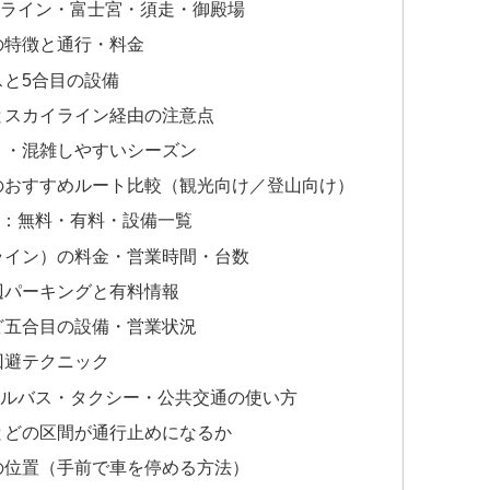
ルライン・富士宮・須走・御殿場
の特徴と通行・料金
と5合目の設備
とスカイライン経由の注意点
ト・混雑しやすいシーズン
のおすすめルート比較（観光向け／登山向け）
情：無料・有料・設備一覧
ライン）の料金・営業時間・台数
辺パーキングと有料情報
ど五合目の設備・営業状況
回避テクニック
トルバス・タクシー・公共交通の使い方
とどの区間が通行止めになるか
の位置（手前で車を停める方法）