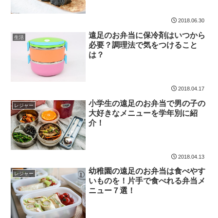
2018.06.30
遠足のお弁当に保冷剤はいつから
生活
必要？調理法で気をつけること
は？
2018.04.17
小学生の遠足のお弁当で男の子の
レジャー
大好きなメニューを学年別に紹
介！
2018.04.13
幼稚園の遠足のお弁当は食べやす
レジャー
いものを！片手で食べれる弁当メ
ニュー７選！