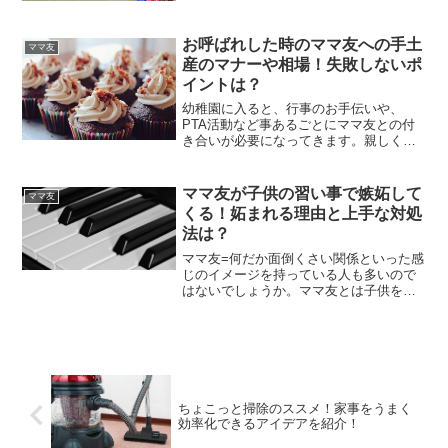
めにママ友作りをする人は多いはず。し
かし、付き合いに疲れストレスが溜まっ
お呼ばれした時のママ友への手土
たり、トラブルに発展した...
ママ友
産のマナーや相場！失敗しないポ
イントは？
幼稚園に入ると、行事のお手伝いや、
PTA活動など事あるごとにママ友との付
き合いが必要になってきます。親しくな
ってくると子供同士や自分達がママ友の
家へ遊びに行くこともあるでしょう。そ
んな時に、手土産を持っていくか、持っ
ママ友が子供の習い事で嫉妬して
ママ友
ていくならどれくらいのも...
くる！妬まれる理由と上手な対処
法は？
ママ友=何だか面倒くさい関係といった感
じのイメージを持っている人も多いので
はないでしょうか。ママ友とは子供を通
じて知り合った親の友達関係のことを言
いますが、一生付き合っていけるような
気の合うママ友との出会いもあれば、で
きれば関わりたくないマ...
ちょこっと掃除のススメ！家事をうまく
効率化できるアイデアを紹介！