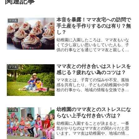
関連記事
本音を暴露！ママ友宅への訪問で
ママ友
手土産を手作りするのは有り？無
し？
幼稚園に入園したころは、ママ友もいな
くて少し寂しい思いをしていた人も、子
供の行事などを通じてママ友と親しくな
り、楽しく幼稚園生活を送られているの
ではないでしょうか。ママ友と仲良くな
ると、お家にお呼ばれすることもあると
ママ友との付き合いはストレスを
ママ友
思います。その時に頭を悩...
感じる？疲れない為のコツは？
ママ友とは、子育ての悩みや不安、孤独
感を共有したり、子どもの幼稚園や小学
校の行事から、地域の情報を交換でき
る、力強い存在ですね。その一方でよく
テレビなどで話題になっている「ママ友
トラブル」。この問題で頭を悩ませてい
幼稚園のママ友とのストレスにな
るママは多いです。私もその...
ママ友
らない上手な付き合い方は？
幼稚園に入園することが決まると、一番
気がかりなのはママ友との関わりだと思
います。ママ友は幼稚園や、地域の情報
を交換したり、悩みを相談したりするた