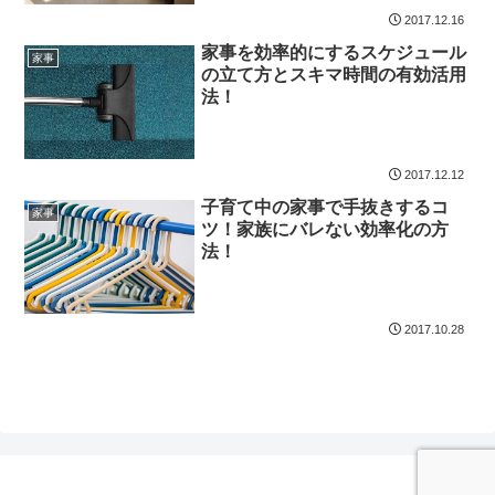
2017.12.16
家事を効率的にするスケジュール
家事
の立て方とスキマ時間の有効活用
法！
2017.12.12
子育て中の家事で手抜きするコ
家事
ツ！家族にバレない効率化の方
法！
2017.10.28