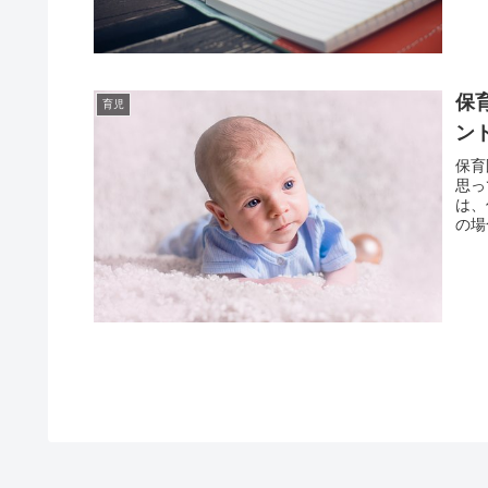
保
育児
ン
保育
思っ
は、
の場