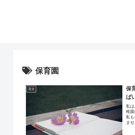
保育園
保
育児
ば
私は
稚園
私も
ませ