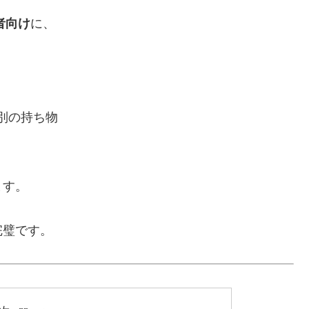
者向け
に、
別の持ち物
ます。
完璧です。