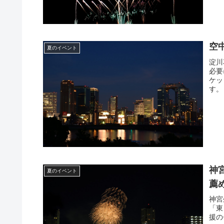
空
夏のイベント
淀川
必要
ケッ
す。
神
夏のイベント
薦
神宮
「東
援の