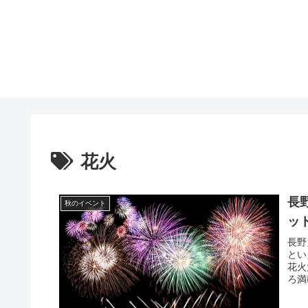
花火
長
秋のイベント
ッ
長野
とい
花火
ろ満