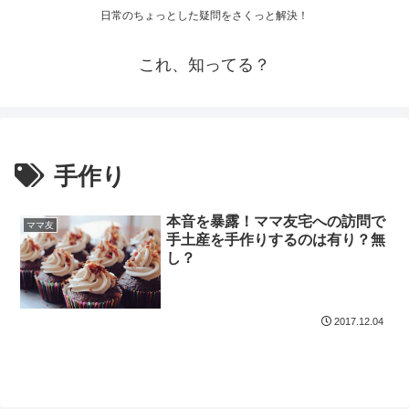
日常のちょっとした疑問をさくっと解決！
これ、知ってる？
手作り
本音を暴露！ママ友宅への訪問で
ママ友
手土産を手作りするのは有り？無
し？
2017.12.04