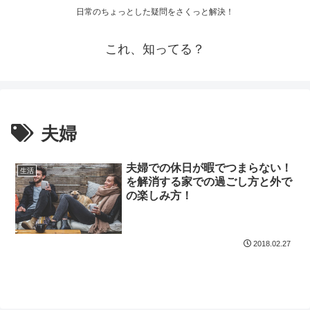
日常のちょっとした疑問をさくっと解決！
これ、知ってる？
夫婦
夫婦での休日が暇でつまらない！
生活
を解消する家での過ごし方と外で
の楽しみ方！
2018.02.27