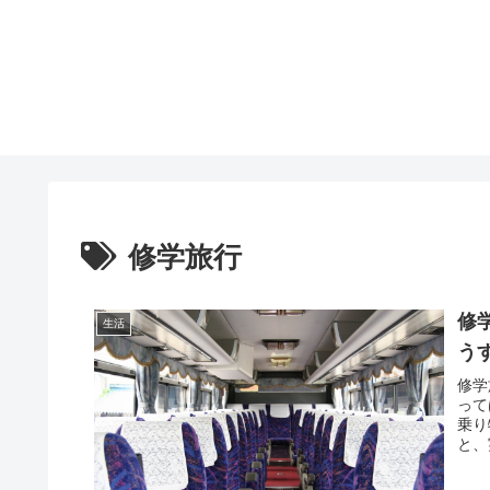
修学旅行
修
生活
う
修学
って
乗り
と、