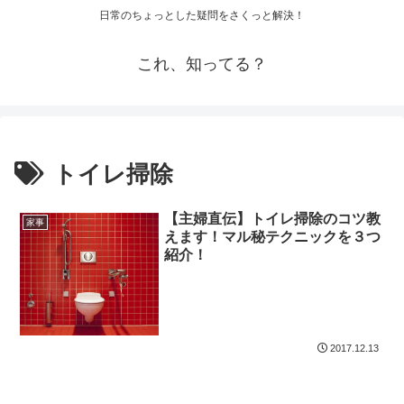
日常のちょっとした疑問をさくっと解決！
これ、知ってる？
トイレ掃除
【主婦直伝】トイレ掃除のコツ教
家事
えます！マル秘テクニックを３つ
紹介！
2017.12.13